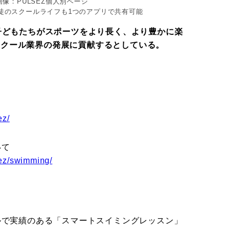
像：PULSEZ個人別ページ
徒のスクールライフも1つのアプリで共有可能
、子どもたちがスポーツをより長く、より豊かに楽
スクール業界の発展に貢献するとしている。
ez/
いて
lsez/swimming/
ールで実績のある「スマートスイミングレッスン」