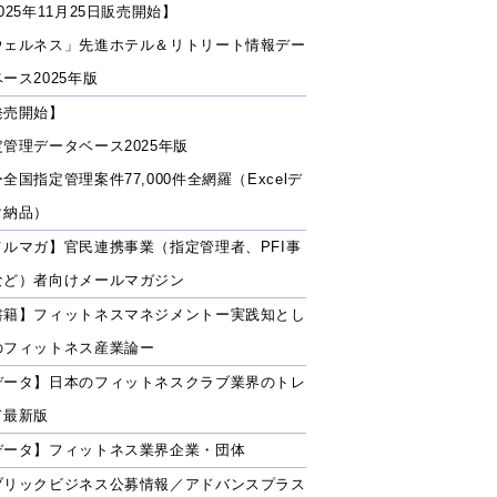
025年11月25日販売開始】
ウェルネス」先進ホテル＆リトリート情報デー
ース2025年版
発売開始】
定管理データベース2025年版
全国指定管理案件77,000件全網羅（Excelデ
タ納品）
メルマガ】官民連携事業（指定管理者、PFI事
など）者向けメールマガジン
書籍】フィットネスマネジメントー実践知とし
のフィットネス産業論ー
データ】日本のフィットネスクラブ業界のトレ
ド最新版
データ】フィットネス業界企業・団体
ブリックビジネス公募情報／アドバンスプラス