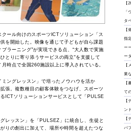
【2
「
タベ
【
スクール向けのスポーツICTソリューション「ス
指
提供を開始した。映像を通じて子どもが自ら課題
ーー
ィブラーニング”が実現できる点、“大人数で実施
ー
ひとりに寄り添うサービスの両立”を支援して
７月時点で全国260施設以上に導入されている。
【
業
スイミングレッスン」で培ったノウハウを活か
【
も拡張。複数種目の顧客体験をつなげ、スポーツ
て
ICTソリューションサービスとして「PULSE
【
ン
【
グレッスン」を「PULSEZ」に統合し、生徒と
パ
ながりの創出に加えて、場所や時間を超えたつな