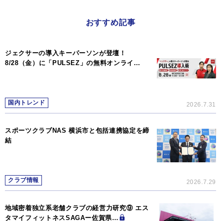
おすすめ記事
ジェクサーの導入キーパーソンが登壇！
8/28（金）に「PULSEZ」の無料オンライ…
国内トレンド
2026.7.31
スポーツクラブNAS 横浜市と包括連携協定を締
結
クラブ情報
2026.7.29
地域密着独立系老舗クラブの経営力研究⑨ エス
タマイフィットネスSAGAー佐賀県…