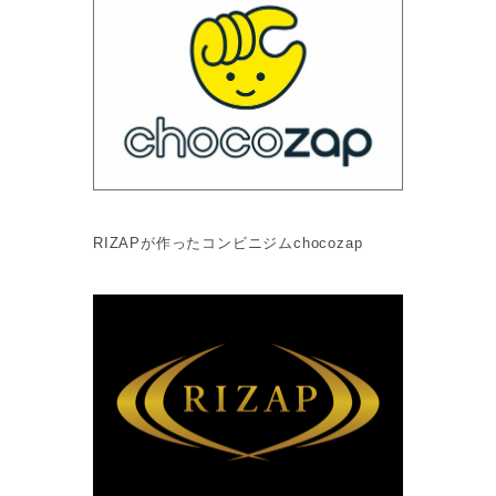
RIZAPが作ったコンビニジムchocozap