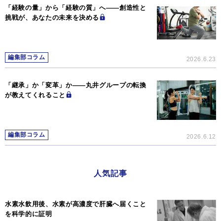
「経験の量」から「経験の質」へ――創造性と
挑戦が、あなたの未来を決める
編集部コラム
2026.6.23
「継承」か「変革」か―—丸井グループの転換
が教えてくれること
編集部コラム
2026.6.12
人気記事
水素水飲用後、水素が高濃度で肝臓へ届くこと
を科学的に証明