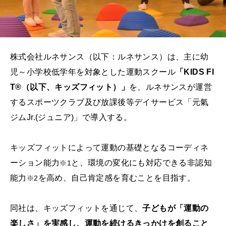
株式会社ルネサンス（以下：ルネサンス）は、主に幼
児～小学校低学年を対象とした運動スクール
「KIDS FI
T®（以下、キッズフィット）」
を、ルネサンスが運営
するスポーツクラブ及び放課後等デイサービス「元氣
ジムJr.(ジュニア)」で導入する。
キッズフィットによって運動の基礎となるコーディネ
ーション能力
と、環境の変化にも対応できる非認知
※1
能力
を高め、自己肯定感を育むことを目指す。
※2
同社は、キッズフィットを通じて、
子どもが「運動の
楽しさ」を実感し、運動を続けるきっかけを創ること