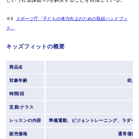
※3
※3
スポーツ庁「子どもの体力向上のための取組ハンドブッ
ク」
キッズフィットの概要
商品名
K
対象年齢
幼児～
時間/回
定員/クラス
レッスンの内容
準備運動、ビジョントレーニング、ラダー
販売価格
通常価格：