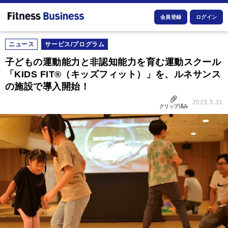
会員登録
ログイン
ニュース
サービス/プログラム
子どもの運動能力と非認知能力を育む運動スクール
「KIDS FIT®（キッズフィット）」を、ルネサンス
の施設で導入開始！
2023.5.31
クリップ済み