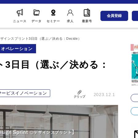
会員登録
ニュース
データ
セミナー
求人
最新号
ザインスプリント3日目（選ぶ／決める：Decide）
オペレーション
ト3日目（選ぶ／決める：
サービスイノベーション
2023.12.1
クリップ