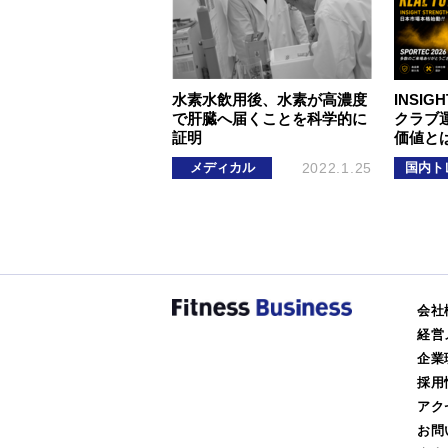
水素水飲用後、水素が高濃度
INSIGH
で肝臓へ届くことを科学的に
クラブ
証明
価値と
メディカル
2022.1.25
国内ト
会社
経営
企業
採用
アク
お問