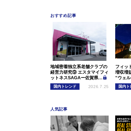
おすすめ記事
地域密着独立系老舗クラブの
フィッ
経営力研究⑨ エスタマイフィ
増収増
ットネスSAGAー佐賀県…
“ウェ
国内トレンド
2026.7.25
国内ト
人気記事