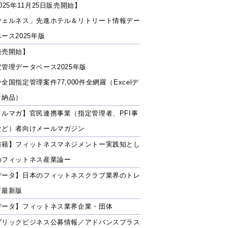
025年11月25日販売開始】
ウェルネス」先進ホテル＆リトリート情報デー
ース2025年版
発売開始】
定管理データベース2025年版
全国指定管理案件77,000件全網羅（Excelデ
タ納品）
メルマガ】官民連携事業（指定管理者、PFI事
など）者向けメールマガジン
書籍】フィットネスマネジメントー実践知とし
のフィットネス産業論ー
データ】日本のフィットネスクラブ業界のトレ
ド最新版
データ】フィットネス業界企業・団体
ブリックビジネス公募情報／アドバンスプラス