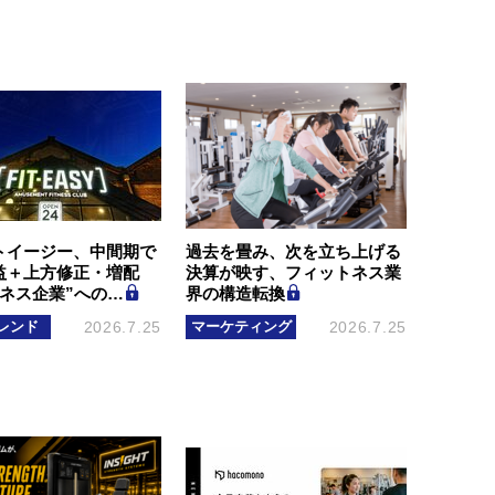
トイージー、中間期で
過去を畳み、次を立ち上げる
益＋上方修正・増配
決算が映す、フィットネス業
ルネス企業”への…
界の構造転換
レンド
2026.7.25
マーケティング
2026.7.25