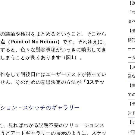
【2
「
タベ
【
での議論や検討をまとめるということ。そこから
指
int of No Return）
です。それゆえに、
ーー
とすると、色々な懸念事項がいっきに噴出してき
しまうことが良くあります（図1）。
ー
【
試作をして明後日にはユーザーテストが待ってい
業
ません。そのための意思決定の方法が
「3ステッ
【
て
【
ーション・スケッチのギャラリー
ン
【
た、見ればわかる説明不要のソリューションス
パ
ょうどアートギャラリーの展示のように、スケッ