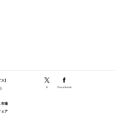
ビス】
X
Facebook
誌）
b
ス市場
フェア