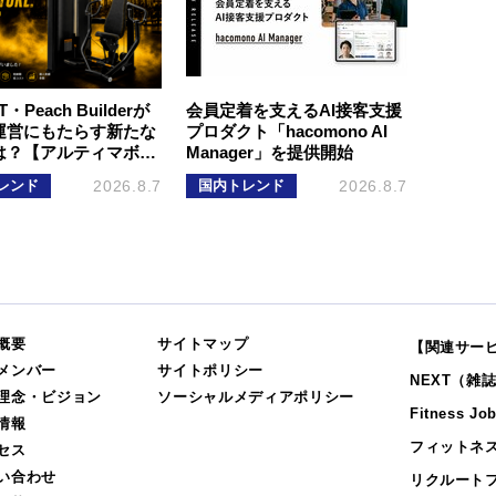
T・Peach Builderが
会員定着を支えるAI接客支援
運営にもたらす新たな
プロダクト「hacomono AI
は？【アルティマボ…
Manager」を提供開始
レンド
2026.8.7
国内トレンド
2026.8.7
概要
サイトマップ
【関連サー
メンバー
サイトポリシー
NEXT（雑
理念・ビジョン
ソーシャルメディアポリシー
Fitness Jo
情報
フィットネ
セス
い合わせ
リクルート