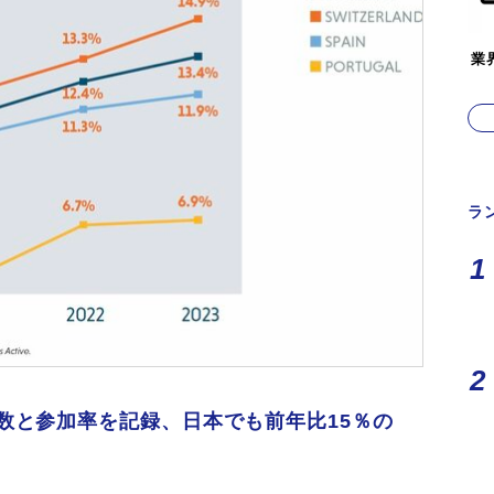
業
ラ
数と参加率を記録、日本でも前年比15％の