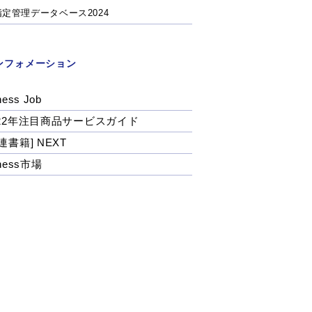
指定管理データベース2024
ンフォメーション
ness Job
022年注目商品サービスガイド
連書籍] NEXT
tness市場