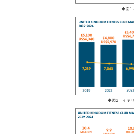
◆図1
◆図2 イキ