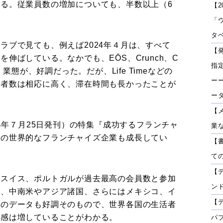
る。従業員数の増加についても、半数以上（6
【2
「
タベ
ラブで見ても、例えば2024年４月は、すべて
【
伸ばしている。なかでも、EŌS、Crunch、C
指
）業態が、好調だった。だが、Life Timeなどの
ーー
店者数は相応に高く、滞在時間も長かったことが
ー
【
24年７月25日発刊）の特集『成功するフランチャ
業
数の世界的なフランチャイズ企業も成長してい
【
て
【
、スイス、ポルトガルが過去最高の会員数と参加
ン
）、中南米やアジア諸国、さらにはメキシコ、イ
【
場のデータも好調そのもので、世界各国の生活者
頼感は増していることがわかる。
パ