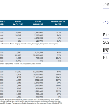
／
イ
Fit
2
[関
Fi