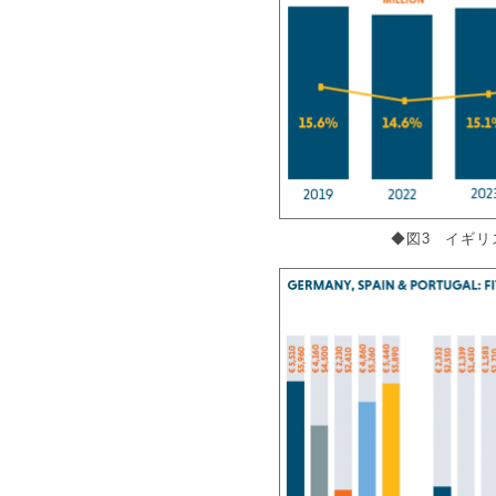
◆図3 イギ