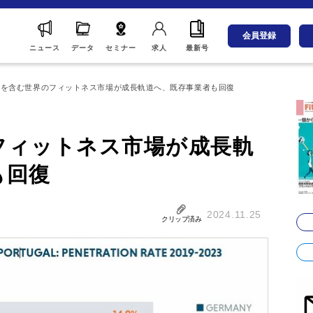
会員登録
ニュース
データ
セミナー
求人
最新号
本を含む世界のフィットネス市場が成長軌道へ、既存事業者も回復
フィットネス市場が成長軌
も回復
2024.11.25
クリップ済み