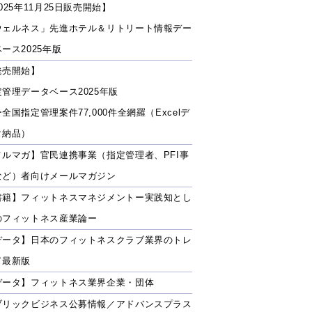
025年11月25日販売開始】
ウェルネス」先進ホテル＆リトリート情報デー
ース2025年版
発売開始】
定管理データベース2025年版
全国指定管理案件77,000件全網羅（Excelデ
タ納品）
メルマガ】官民連携事業（指定管理者、PFI事
など）者向けメールマガジン
書籍】フィットネスマネジメントー実践知とし
のフィットネス産業論ー
データ】日本のフィットネスクラブ業界のトレ
ド最新版
データ】フィットネス業界企業・団体
ブリックビジネス公募情報／アドバンスプラス