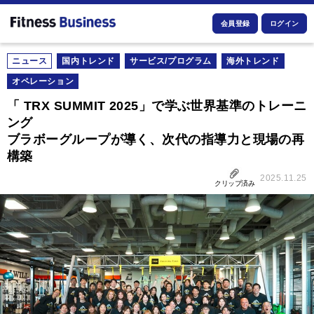
会員登録
ログイン
ニュース
国内トレンド
サービス/プログラム
海外トレンド
オペレーション
「 TRX SUMMIT 2025」で学ぶ世界基準のトレーニ
ング
ブラボーグループが導く、次代の指導力と現場の再
構築
2025.11.25
クリップ済み