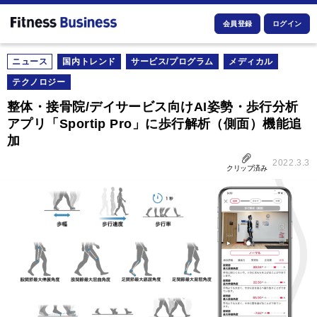
会員登録
ログイン
ニュース
国内トレンド
サービス/プログラム
メディカル
テクノロジー
整体・接骨院/デイサービス向けAI姿勢・歩行分析
アプリ「Sportip Pro」に歩行解析（側面）機能追
加
2022.3.3
クリップ済み