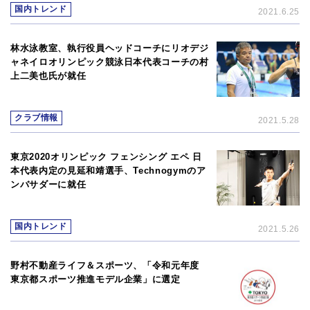
国内トレンド
2021.6.25
林水泳教室、執行役員ヘッドコーチにリオデジ
ャネイロオリンピック競泳日本代表コーチの村
上二美也氏が就任
クラブ情報
2021.5.28
東京2020オリンピック フェンシング エペ 日
本代表内定の見延和靖選手、Technogymのア
ンバサダーに就任
国内トレンド
2021.5.26
野村不動産ライフ＆スポーツ、「令和元年度
東京都スポーツ推進モデル企業」に選定