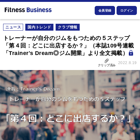
会員登録
ログイン
ニュース
国内トレンド
クラブ情報
トレーナーが自分のジムをもつための５ステップ
「第４回：どこに出店するか？」（本誌109号連載
「Trainer's Dream◎ジム開業」より全文掲載）
2022.8.19
クリップ済み