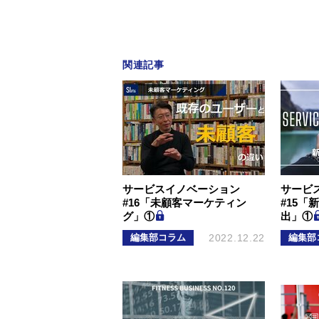
関連記事
サービスイノベーション
サービ
#16「未顧客マーケティン
#15「
グ」①
出」①
編集部コラム
2022.12.22
編集部