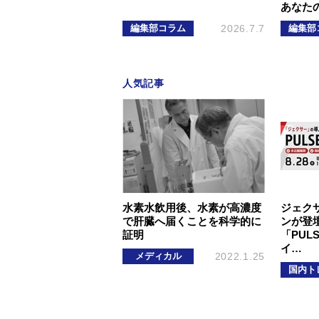
あなた
編集部コラム
2026.7.7
編集部
人気記事
水素水飲用後、水素が高濃度
ジェク
で肝臓へ届くことを科学的に
ンが登壇
証明
「PUL
イ…
メディカル
2022.1.25
国内ト