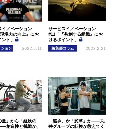
スイノベーション
サービスイノベーション
『現場力の向上』にお
#11「『共創する組織』にお
イント」
けるポイント」
ーション
2022.5.11
編集部コラム
2022.2.21
の量」から「経験の
「継承」か「変革」か―—丸
――創造性と挑戦が、
井グループの転換が教えてく