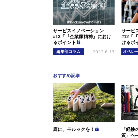
サービスイノベーション
サービ
#13「『企業家精神』におけ
#12「
るポイント
けるポ
編集部コラム
2022.6.13
オペレ
おすすめ記事
庭に、モルックを！
「経験
質」へ