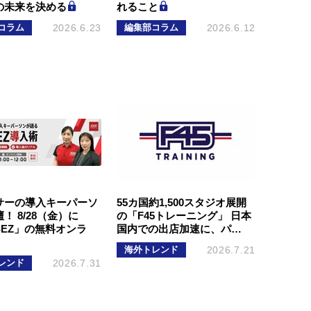
の未来を決める
れること
コラム
2026.6.23
編集部コラム
2026.6.12
サーの導入キーパーソ
55カ国約1,500スタジオ展開
！ 8/28（金）に
の「F45トレーニング」 日本
SEZ」の無料オンラ
国内での出店加速に、パ…
海外トレンド
2026.7.21
レンド
2026.7.31