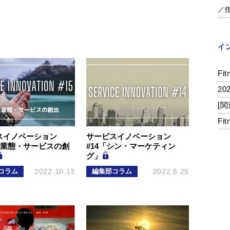
／
イ
Fit
2
[関
Fi
スイノベーション
サービスイノベーション
新業態・サービスの創
#14「シン・マーケティン
グ」
コラム
2022.10.13
編集部コラム
2022.8.25