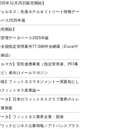
025年11月25日販売開始】
ウェルネス」先進ホテル＆リトリート情報デー
ース2025年版
発売開始】
定管理データベース2025年版
全国指定管理案件77,000件全網羅（Excelデ
タ納品）
メルマガ】官民連携事業（指定管理者、PFI事
など）者向けメールマガジン
書籍】フィットネスマネジメントー実践知とし
のフィットネス産業論ー
データ】日本のフィットネスクラブ業界のトレ
ド最新版
データ】フィットネス業界企業・団体
ブリックビジネス公募情報／アドバンスプラス