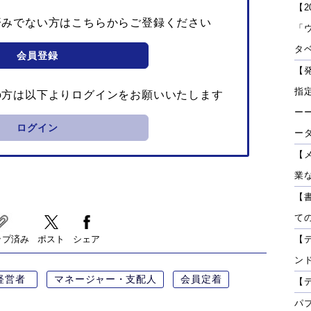
【2
済みでない方はこちらからご登録ください
「
タベ
会員登録
【
指
の方は以下よりログインをお願いいたします
ーー
ログイン
ー
【
業
【
て
ップ済み
ポスト
シェア
【
ン
経営者
マネージャー・支配人
会員定着
【
パ