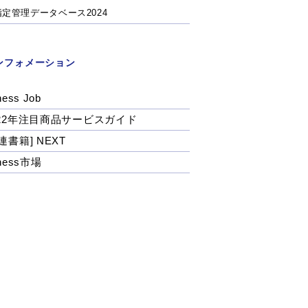
指定管理データベース2024
ンフォメーション
ness Job
022年注目商品サービスガイド
連書籍] NEXT
tness市場