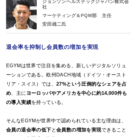
ジョンソンヘルステックジャパン株式会
社
マーケティング＆PQM部 主任
安田雄二氏
退会率を抑制し会員数の増加を実現
EGYMは世界で注目を集める、新しいデジタルソリュ
ーションである。欧州DACH地域（ドイツ・オースト
リア・スイス）では、
27%という圧倒的なシェアを占
め
、主に
ヨーロッパやアメリカを中心に約14,000件も
の導入実績
を持っている。
そんなEGYMが世界中で認められている主な理由は、
会員の退会率の低下
と
会員数の増加を実現
できること