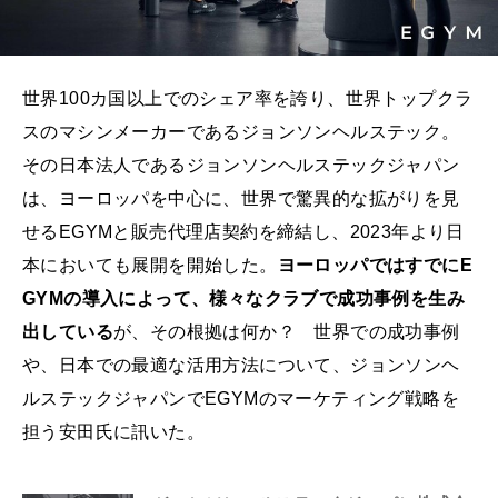
世界100カ国以上でのシェア率を誇り、世界トップクラ
スのマシンメーカーであるジョンソンヘルステック。
その日本法人であるジョンソンヘルステックジャパン
は、ヨーロッパを中心に、世界で驚異的な拡がりを見
せるEGYMと販売代理店契約を締結し、2023年より日
本においても展開を開始した。
ヨーロッパではすでにE
GYMの導入によって、様々なクラブで成功事例を生み
出している
が、その根拠は何か？ 世界での成功事例
や、日本での最適な活用方法について、ジョンソンヘ
ルステックジャパンでEGYMのマーケティング戦略を
担う安田氏に訊いた。
株式会社LÝFT（以下、LÝFT）は2018年にフィジークのIFBB PROを保有するエドワード加藤氏によって立ち上げられたアパレルブランド。2020年にはサプリメント領域に手を広げ、2023年５月にはLÝFT GÝMをオープンしてジム運営に乗り出した。表参道ヒルズの地下３階に堂々オープンした同ジムの総工費は３億円を超えるが、妥協を一切許さないハード面のこだわりや体験価値が伝わり、相場の倍近くの会費でも集客に成功している。その全貌に迫る。