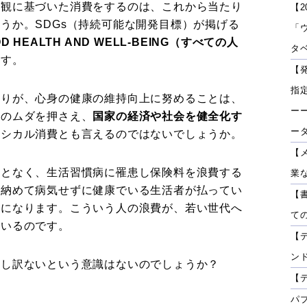
値観に基づいた消費をするのは、これから当たり
【2
うか。SDGs（持続可能な開発目標）が掲げる
「
D HEALTH AND WELL-BEING（すべての人
タベ
ます。
【
指
とりが、心身の健康の維持向上に努めることは、
ーー
費のムダを押さえ、
国家の経済や社会を健全化す
ー
エシカル消費とも言えるのではないでしょうか。
【
ことなく、生活習慣病に罹患し保険料を浪費する
業
を納めて病気せずに健康でいる生活者が払ってい
【
とになります。こういう人の浪費が、若い世代へ
て
ているのです。
【
ン
申し訳ないという意識はないのでしょうか？
【
パ