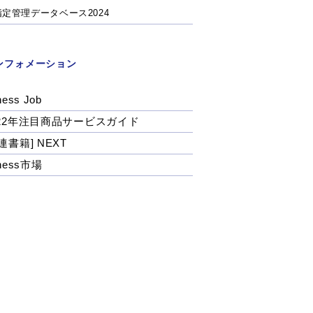
指定管理データベース2024
ンフォメーション
ness Job
022年注目商品サービスガイド
連書籍] NEXT
tness市場