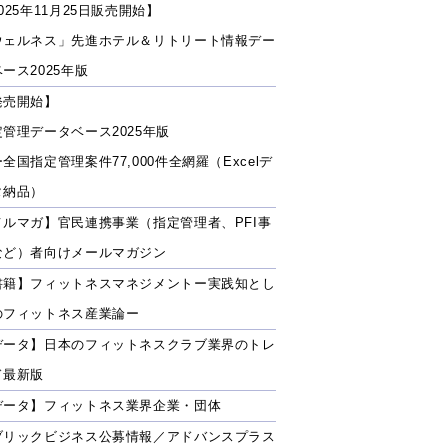
025年11月25日販売開始】
ウェルネス」先進ホテル＆リトリート情報デー
ース2025年版
発売開始】
定管理データベース2025年版
全国指定管理案件77,000件全網羅（Excelデ
タ納品）
メルマガ】官民連携事業（指定管理者、PFI事
など）者向けメールマガジン
書籍】フィットネスマネジメントー実践知とし
のフィットネス産業論ー
データ】日本のフィットネスクラブ業界のトレ
ド最新版
データ】フィットネス業界企業・団体
ブリックビジネス公募情報／アドバンスプラス