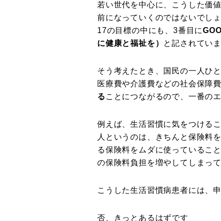
若い世代を中心に、こうした価
前になっていくのではないでしょ
17の目標の中にも、3番目に
GOO
に健康と福祉を）
と記されてい
そう考えたとき、国民の一人ひ
医療費や介護費などの社会保障
る
ことにつながるので、一番の
例えば、生活習慣に気をつける
人というのは、きちんと保険料
る保険料をムダに使っているこ
の保険料負担を増やしてしまっ
こうした生活習慣病患者には、
否、きっとあるはずです