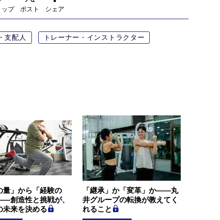
リップ
ポスト
シェア
・支配人
トレーナー・インストラクター
の量」から「経験の
「継承」か「変革」か―—丸
――創造性と挑戦が、
井グループの転換が教えてく
の未来を決める
れること