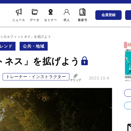
会員登録
ニュース
データ
セミナー
求人
最新号
エシカルフィットネス」を拡げよう
レンド
公共・地域
トネス」を拡げよう
トレーナー・インストラクター
2023.10.4
クリップ