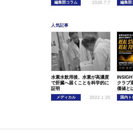
編集部コラム
2026.7.7
編集部
人気記事
水素水飲用後、水素が高濃度
INSIGH
で肝臓へ届くことを科学的に
クラブ
証明
価値と
メディカル
2022.1.25
国内ト