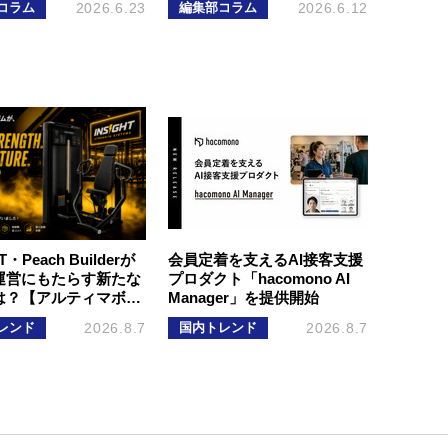
コラム
2026.6.23
編集部コラム
2026.6.12
T・Peach Builderが
会員定着を支えるAI接客支援
運営にもたらす新たな
プロダクト「hacomono AI
は？【アルティマボ…
Manager」を提供開始
レンド
2026.8.7
国内トレンド
2026.8.7