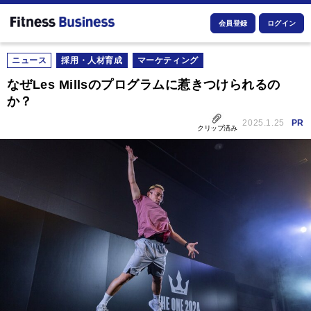
会員登録
ログイン
ニュース
採用・人材育成
マーケティング
なぜLes Millsのプログラムに惹きつけられるの
か？
2025.1.25
PR
クリップ済み