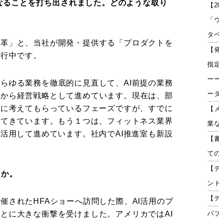
anyとなることを打ち出されました。どのような取り
【2
？
「
タベ
変革」と、当社が開発・提供する「プロダクトを
【
進行中です。
指
ーー
らゆる業務を徹底的に見直して、AI前提の業務
ー
月から経営戦略として進めています。現在は、部
的に考えてもらっているフェーズですが、すでに
【
出てきています。もう１つは、フィットネス業界
業
を活用して進めています。社内でAI推進室も新設
【
て
【
うか。
ン
【
催されたHFAショーへ訪問した際、AI活用のプ
とに大きな衝撃を受けました。アメリカではAI
パ