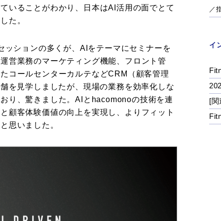
ていることがわかり、日本はAI活用の面でとて
／
ました。
イ
のセッションの多くが、AIをテーマにセミナーを
の運営業務のマーケティング機能、フロント管
Fit
たコールセンターカルテなどCRM（顧客管理
2
店舗を見学しましたが、現場の業務を効率化しな
り、驚きました。AIとhacomonoの技術を連
[関
化と顧客体験価値の向上を実現し、よりフィット
Fi
ると思いました。