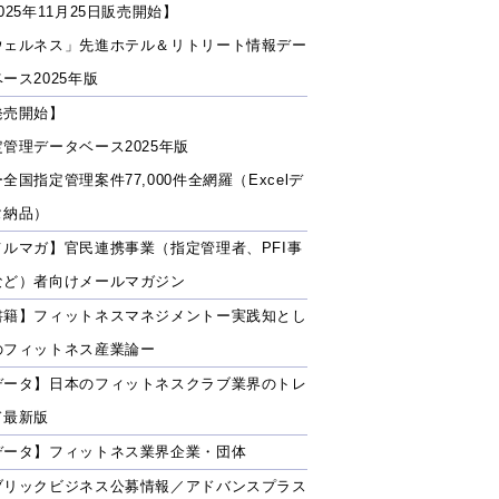
025年11月25日販売開始】
ウェルネス」先進ホテル＆リトリート情報デー
ース2025年版
発売開始】
定管理データベース2025年版
全国指定管理案件77,000件全網羅（Excelデ
タ納品）
メルマガ】官民連携事業（指定管理者、PFI事
など）者向けメールマガジン
書籍】フィットネスマネジメントー実践知とし
のフィットネス産業論ー
データ】日本のフィットネスクラブ業界のトレ
ド最新版
データ】フィットネス業界企業・団体
ブリックビジネス公募情報／アドバンスプラス