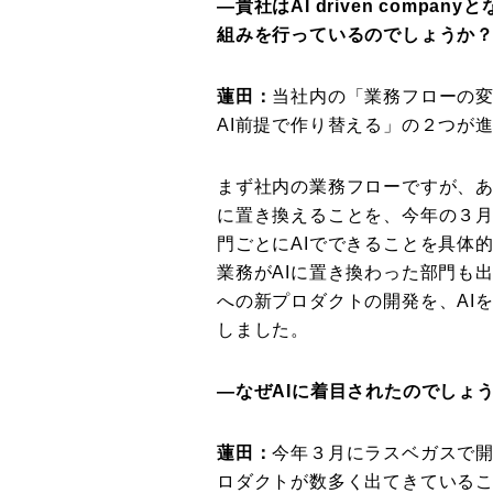
―貴社はAI driven comp
組みを行っているのでしょうか
蓮田：
当社内の「業務フローの
AI前提で作り替える」の２つが
まず社内の業務フローですが、あ
に置き換えることを、今年の３
門ごとにAIでできることを具体
業務がAIに置き換わった部門も
への新プロダクトの開発を、AI
しました。
―なぜAIに着目されたのでしょ
蓮田：
今年３月にラスベガスで開
ロダクトが数多く出てきているこ