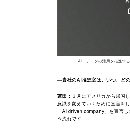
AI・データの活用を推進する企
―貴社のAI推進室は、いつ、ど
蓮田：
３月にアメリカから帰国
意識を変えていくために宣言をし
「AI driven company
う流れです。