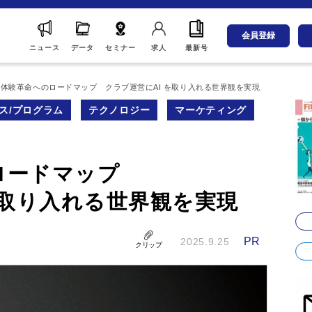
会員登録
ニュース
データ
セミナー
求人
最新号
体験革命へのロードマップ クラブ運営にAI を取り入れる世界観を実現
ス/プログラム
テクノロジー
マーケティング
ロードマップ
を取り入れる世界観を実現
PR
2025.9.25
クリップ