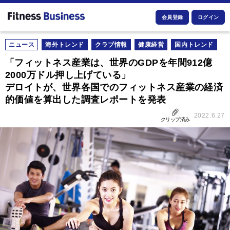
会員登録
ログイン
ニュース
海外トレンド
クラブ情報
健康経営
国内トレンド
「フィットネス産業は、世界のGDPを年間912億
2000万ドル押し上げている」
デロイトが、世界各国でのフィットネス産業の経済
的価値を算出した調査レポートを発表
2022.6.27
クリップ済み