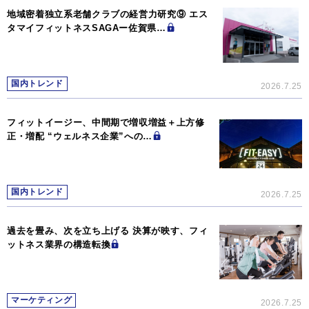
地域密着独立系老舗クラブの経営力研究⑨ エス
タマイフィットネスSAGAー佐賀県…
国内トレンド
2026.7.25
フィットイージー、中間期で増収増益＋上方修
正・増配 “ウェルネス企業”への…
国内トレンド
2026.7.25
過去を畳み、次を立ち上げる 決算が映す、フィ
ットネス業界の構造転換
マーケティング
2026.7.25