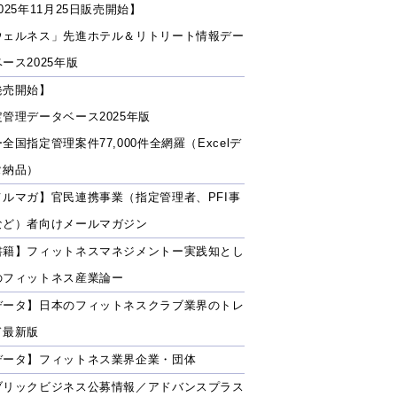
025年11月25日販売開始】
ウェルネス」先進ホテル＆リトリート情報デー
ース2025年版
発売開始】
定管理データベース2025年版
全国指定管理案件77,000件全網羅（Excelデ
タ納品）
メルマガ】官民連携事業（指定管理者、PFI事
など）者向けメールマガジン
書籍】フィットネスマネジメントー実践知とし
のフィットネス産業論ー
データ】日本のフィットネスクラブ業界のトレ
ド最新版
データ】フィットネス業界企業・団体
ブリックビジネス公募情報／アドバンスプラス