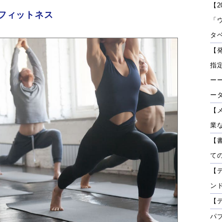
【2
フィットネス
「
タベ
【
指
ーー
ー
【
業
【
て
【
ン
【
パ