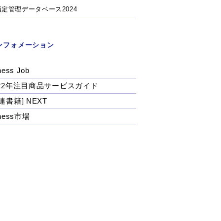
指定管理データベース2024
ンフォメーション
ness Job
022年注目商品サービスガイド
連書籍] NEXT
tness市場