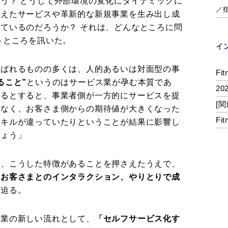
う？ どうして外部環境の変化にダイナミックに
／
備えたサービスや革新的な新規事業を生み出し成
ているのだろうか？ それは、どんなところに問
うところを訊いた。
イ
呼ばれるものの多くは、人的あるいは対面型の事
Fit
ること”
というのはサービス業が孕む本質であ
2
あるとすると、事業者側が一方的にサービスを提
[関
はなく、お客さま側からの期待値が大きくなった
Fi
スキルが違っていたりということが結果に影響し
しょう」
て、こうした特徴があることを押さえたうえで、
とお客さまとのインタラクション、やりとりで成
に迫る。
ス業の新しい流れとして、
「セルフサービス化す