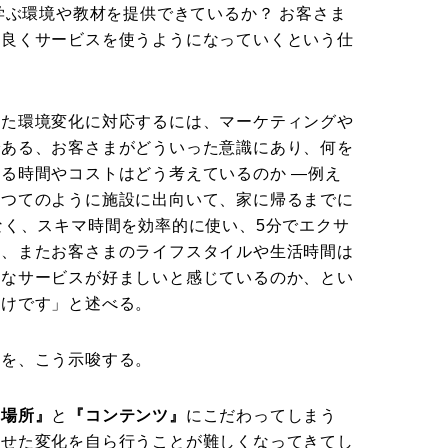
、自ら学ぶ環境や教材を提供できているか？ お客さま
り良くサービスを使うようになっていくという仕
した環境変化に対応するには、マーケティングや
である、お客さまがどういった意識にあり、何を
る時間やコストはどう考えているのか ―例え
かつてのように施設に出向いて、家に帰るまでに
なく、スキマ時間を効率的に使い、5分でエクサ
―、またお客さまのライフスタイルや生活時間は
んなサービスが好ましいと感じているのか、とい
わけです」と述べる。
性を、こう示唆する。
『場所』
と
『コンテンツ』
にこだわってしまう
わせた変化を自ら行うことが難しくなってきてし