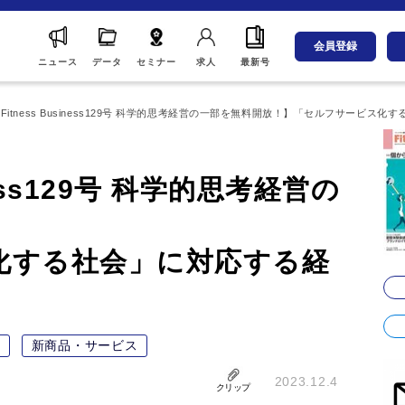
会員登録
ニュース
データ
セミナー
求人
最新号
Fitness Business129号 科学的思考経営の一部を無料開放！】「セルフサービス
iness129号 科学的思考経営の
】
化する社会」に対応する経
新商品・サービス
2023.12.4
クリップ