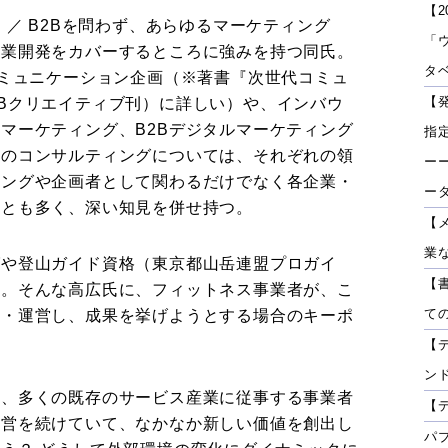
【2
 ／ B2Bを問わず、あらゆるマーケティング
「
事業開発をカバーするところに強みを持つ同氏。
タベ
コミュニケーション企画（※著書『次世代コミュ
【
Bクリエイティブ刊）に詳しい）や、インバウ
マーケティング、B2Bデジタルマーケティング
指
スのコンサルティングについては、それぞれの領
ーー
ィングや企画者として関わるだけでなく各企業・
ー
ことも多く、深い知見を併せ持つ。
【
業
グや登山ガイド資格（東京都山岳連盟プロガイ
【
る。そんな高広氏に、フィットネス事業者が、こ
て
営・運営し、成果を挙げようとする場合のキーポ
【
ン
む、多くの既存のサービス産業に従事する事業者
【
運営を続けていて、なかなか新しい価値を創出し
パ