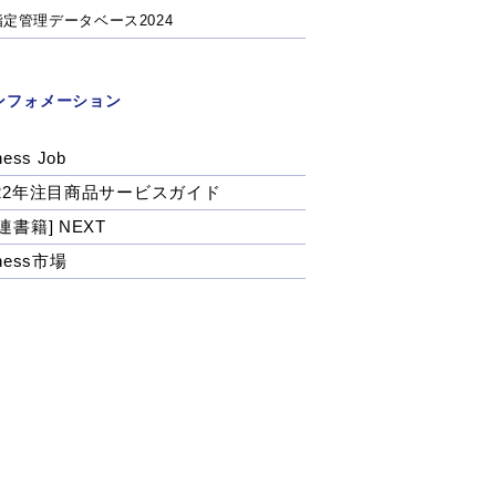
指定管理データベース2024
ンフォメーション
ness Job
022年注目商品サービスガイド
連書籍] NEXT
tness市場