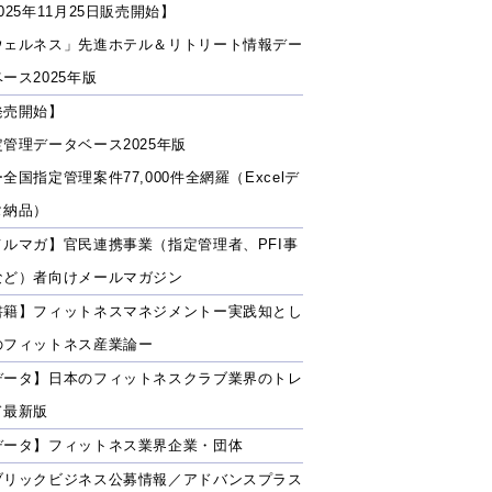
025年11月25日販売開始】
ウェルネス」先進ホテル＆リトリート情報デー
ース2025年版
発売開始】
定管理データベース2025年版
全国指定管理案件77,000件全網羅（Excelデ
タ納品）
メルマガ】官民連携事業（指定管理者、PFI事
など）者向けメールマガジン
書籍】フィットネスマネジメントー実践知とし
のフィットネス産業論ー
データ】日本のフィットネスクラブ業界のトレ
ド最新版
データ】フィットネス業界企業・団体
ブリックビジネス公募情報／アドバンスプラス