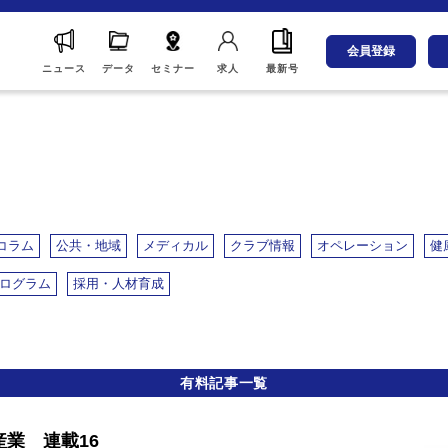
会員登録
ニュース
データ
セミナー
求人
最新号
コラム
公共・地域
メディカル
クラブ情報
オペレーション
健
プログラム
採用・人材育成
有料記事一覧
産業 連載16