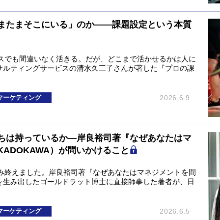
またまそこにいる」のか——課題設定という本質
スでも間違いなく活きる。だが、どこまで活かせるかは人に
ンサルティングサービスの清水久三子さんが著した『プロの課
マーケティング
2026.6.9
たちは持っているか―岸良裕司著『なぜあなたはマ
ADOKAWA）が問いかけること
み終えました。岸良裕司著『なぜあなたはマネジメントを間
OCを生み出したゴールドラット博士に直接師事した著者が、日
マーケティング
2026.6.5