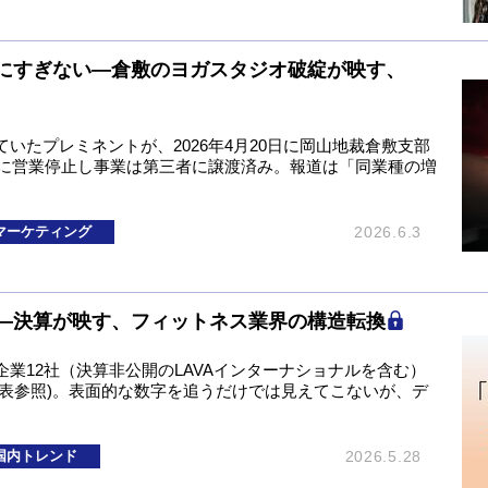
にすぎない―倉敷のヨガスタジオ破綻が映す、
いたプレミネントが、2026年4月20日に岡山地裁倉敷支部
年に営業停止し事業は第三者に譲渡済み。報道は「同業種の増
マーケティング
2026.6.3
―決算が映す、フィットネス業界の構造転換
業12社（決算非公開のLAVAインターナショナルを含む）
 図表参照)。表面的な数字を追うだけでは見えてこないが、デ
国内トレンド
2026.5.28