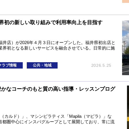
業界初の新しい取り組みで利用率向上を目指す
井店）が2026年４月３日にオープンした。福井県初出店と
業界初となる新しいサービスを融合させている。日常的に施
クラブ情報
公共・地域
2026.5.25
験豊かなコーチのもと質の高い指導・レッスンプログ
O（カルド）」、マシンピラティス「Mapila（マピラ）」な
を首都圏中心にインスパグループとして展開しており、常に流